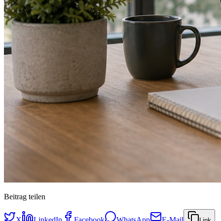
Beitrag teilen
X
LinkedIn
Facebook
WhatsApp
E-Mail
Link