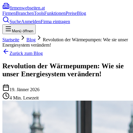
firmenwebseiten.at
Firmen
Branchen
Tools
Funktionen
Preise
Blog
Suche
Anmelden
Firma eintragen
Menü öffnen
Startseite
Blog
Revolution der Wärmepumpen: Wie sie unser
Energiesystem verändern!
Zurück zum Blog
Revolution der Wärmepumpen: Wie sie
unser Energiesystem verändern!
19. Jänner 2026
4
Min. Lesezeit