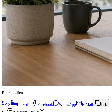
Beitrag teilen
X
LinkedIn
Facebook
WhatsApp
E-Mail
Link