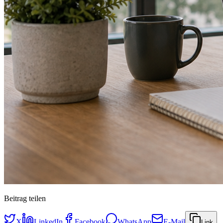
Beitrag teilen
X
LinkedIn
Facebook
WhatsApp
E-Mail
Link