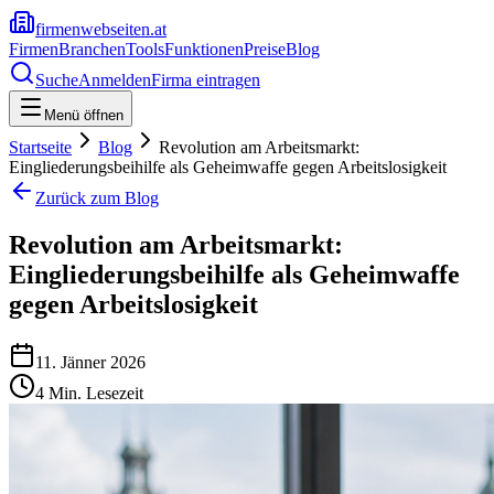
firmenwebseiten.at
Firmen
Branchen
Tools
Funktionen
Preise
Blog
Suche
Anmelden
Firma eintragen
Menü öffnen
Startseite
Blog
Revolution am Arbeitsmarkt:
Eingliederungsbeihilfe als Geheimwaffe gegen Arbeitslosigkeit
Zurück zum Blog
Revolution am Arbeitsmarkt:
Eingliederungsbeihilfe als Geheimwaffe
gegen Arbeitslosigkeit
11. Jänner 2026
4
Min. Lesezeit