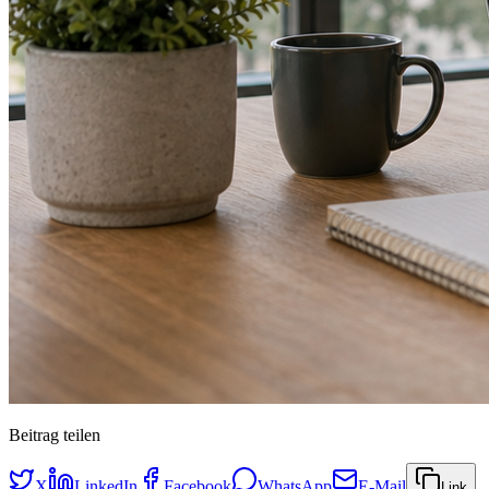
Beitrag teilen
X
LinkedIn
Facebook
WhatsApp
E-Mail
Link