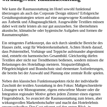
Wie kann die Raumausstattung im Hotel sowohl funktional
überzeugen als auch das Corporate Design stützen? Erfolgreiche
Gestaltungsstrategien setzen auf eine ausgewogene Kombination
aus Ästhetik und Alltagstauglichkeit. Ausgewählte Textilien müssen
dabei weit mehr leisten als nur gut auszusehen. Sie übernehmen
akustische, klimatische oder hygienische Aufgaben und formen die
Raumatmosphäre.
Ein stringentes Farbkonzept, das sich durch sämtliche Bereiche des
Hauses zieht, sorgt für Wiedererkennbarkeit. Achten Hotels darauf,
dass Polstermöbel, Vorhänge und Teppiche aufeinander abgestimmt
sind, entsteht ein harmonisches Gesamtbild. Gleichzeitig dürfen
Textilien aber nicht nur Trendthemen bedienen, sondern müssen die
Belastungen des Hotelalltags meistern. Strapazierfähigkeit,
Pflegeleichtigkeit und Brandschutz sind elementare Anforderungen,
die bereits bei der Auswahl und Planung eine zentrale Rolle spielen.
Neben den klassischen Funktionsaspekten rückt der individuelle
Zuschnitt der textilen Ausstattung in den Fokus: Maßgeschneiderte
Lösungen wie Monogramme, eigens entworfene Muster oder die
Integration regionaler Motive geben jedem Zimmer einen eigenen
Fingerabdruck. So avanciert die Raumausstattung zum leisen, aber
wirkungsvollen Markenbotschafter und macht das Hotelerlebnis
unverwechselbar. Der Gast erkennt auf den ersten Blick, in