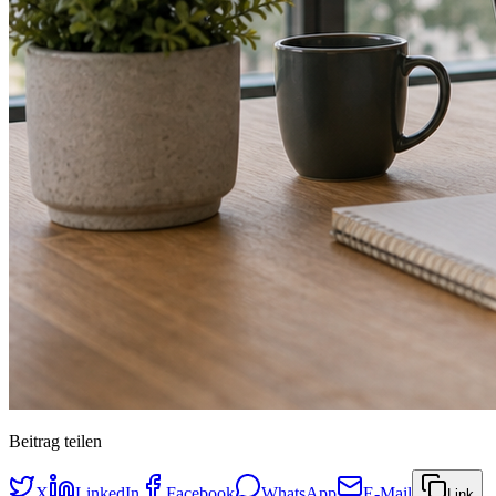
Beitrag teilen
X
LinkedIn
Facebook
WhatsApp
E-Mail
Link