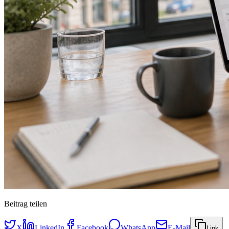
Beitrag teilen
X
LinkedIn
Facebook
WhatsApp
E-Mail
Link