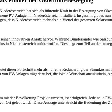
h als Pionier der Ökostrom-Bewegung
Niederösterreich hat sich als führende Kraft in der Erzeugung von Ökos
 neue PV-Anlagen in Niederösterreich installiert. Insgesamt gibt es n
n, dass Niederösterreich mehr als ein Viertel des gesamten Solarstroms
h seinen innovativen Ansatz hervor. Während Bundesländer wie Salzburg
itts in Niederösterreich unübertroffen. Dies liegt zum Teil an der stra
et dieser Fortschritt mehr als nur eine Reduzierung der Stromkosten. 
tion von PV-Anlagen trägt dazu bei, die lokale Wirtschaft anzukurbeln,
 mit der Bevölkerung Projekte umsetzt, ist erfolgreich. Jede neue PV-
vor Ort gelebt wird.“ Diese Aussage unterstreicht die Bedeutung der Z