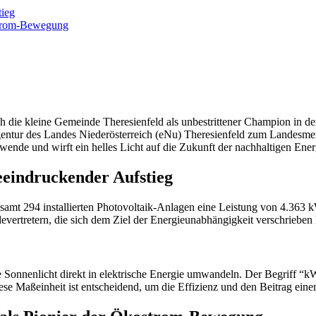
tieg
ostrom-Bewegung
ich die kleine Gemeinde Theresienfeld als unbestrittener Champion in de
agentur des Landes Niederösterreich (eNu) Theresienfeld zum Landesm
nde und wirft ein helles Licht auf die Zukunft der nachhaltigen Energ
beeindruckender Aufstieg
gesamt 294 installierten Photovoltaik-Anlagen eine Leistung von 4.36
vertretern, die sich dem Ziel der Energieunabhängigkeit verschrieben 
e Sonnenlicht direkt in elektrische Energie umwandeln. Der Begriff “k
ese Maßeinheit ist entscheidend, um die Effizienz und den Beitrag ei