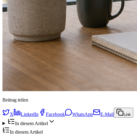
Beitrag teilen
X
LinkedIn
Facebook
WhatsApp
E-Mail
Link
In diesem Artikel
In diesem Artikel