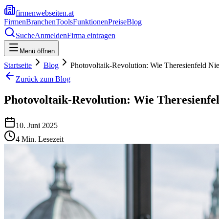
firmenwebseiten.at
Firmen
Branchen
Tools
Funktionen
Preise
Blog
Suche
Anmelden
Firma eintragen
Menü öffnen
Startseite
Blog
Photovoltaik-Revolution: Wie Theresienfeld Nie
Zurück zum Blog
Photovoltaik-Revolution: Wie Theresienfel
10. Juni 2025
4
Min. Lesezeit