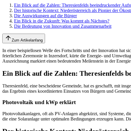
Ein Blick auf die Zahlen: Theresienfelds beeindruckender Aufs
Der historische Kontext: Niederösterreich als Pionier der Ök
Die Auswirkungen auf die Bürger
Ein Blick in die Zukunft: Was kommt als Nächstes?
Die Bedeutung von Innovation und Zusammenarbeit
Zum Artikelanfang
In einer beispiellosen Welle des Fortschritts und der Innovation hat s
feierlichen Zeremonie in Inzersdorf, kürte die Energie- und Umwelt
Auszeichnung markiert einen bedeutenden Meilenstein in der Energiewe
Ein Blick auf die Zahlen: Theresienfelds 
Theresienfeld, eine bescheidene Gemeinde, hat es geschafft, mit ins
das Ergebnis eines koordinierten Einsatzes von Bürgern und Gemeinde
Photovoltaik und kWp erklärt
Photovoltaikanlagen, oft als PV-Anlagen abgekürzt, sind Systeme, di
die eine Solaranlage unter optimalen Bedingungen erzeugen kann. Di