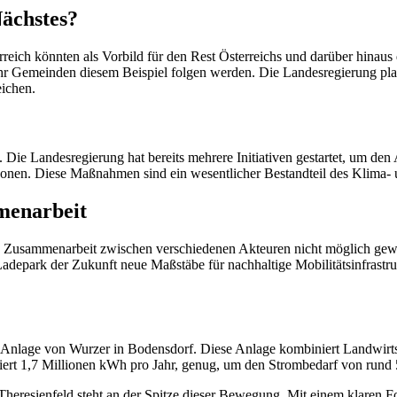
Nächstes?
eich könnten als Vorbild für den Rest Österreichs und darüber hinaus
mehr Gemeinden diesem Beispiel folgen werden. Die Landesregierung pl
eichen.
. Die Landesregierung hat bereits mehrere Initiativen gestartet, um den
onen. Diese Maßnahmen sind ein wesentlicher Bestandteil des Klima- 
menarbeit
 Zusammenarbeit zwischen verschiedenen Akteuren nicht möglich gewe
depark der Zukunft neue Maßstäbe für nachhaltige Mobilitätsinfrastruk
V-Anlage von Wurzer in Bodensdorf. Diese Anlage kombiniert Landwirts
ziert 1,7 Millionen kWh pro Jahr, genug, um den Strombedarf von rund
d Theresienfeld steht an der Spitze dieser Bewegung. Mit einem klaren