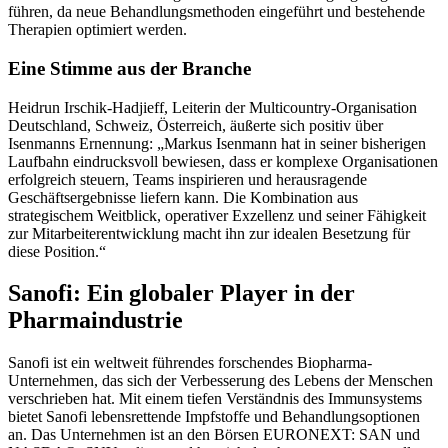
führen, da neue Behandlungsmethoden eingeführt und bestehende
Therapien optimiert werden.
Eine Stimme aus der Branche
Heidrun Irschik-Hadjieff, Leiterin der Multicountry-Organisation
Deutschland, Schweiz, Österreich, äußerte sich positiv über
Isenmanns Ernennung: „Markus Isenmann hat in seiner bisherigen
Laufbahn eindrucksvoll bewiesen, dass er komplexe Organisationen
erfolgreich steuern, Teams inspirieren und herausragende
Geschäftsergebnisse liefern kann. Die Kombination aus
strategischem Weitblick, operativer Exzellenz und seiner Fähigkeit
zur Mitarbeiterentwicklung macht ihn zur idealen Besetzung für
diese Position.“
Sanofi: Ein globaler Player in der
Pharmaindustrie
Sanofi ist ein weltweit führendes forschendes Biopharma-
Unternehmen, das sich der Verbesserung des Lebens der Menschen
verschrieben hat. Mit einem tiefen Verständnis des Immunsystems
bietet Sanofi lebensrettende Impfstoffe und Behandlungsoptionen
an. Das Unternehmen ist an den Börsen EURONEXT: SAN und