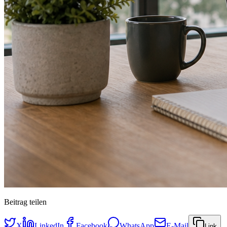
Beitrag teilen
X
LinkedIn
Facebook
WhatsApp
E-Mail
Link