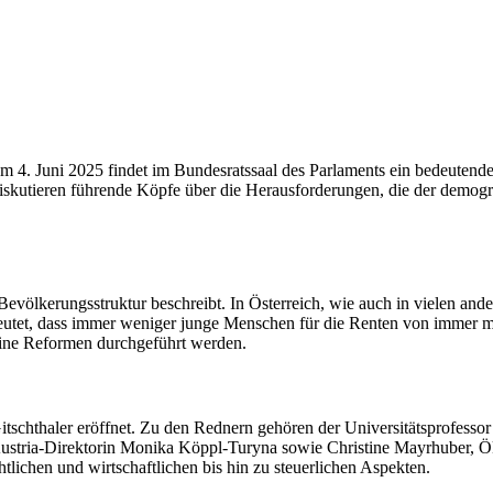
Am 4. Juni 2025 findet im Bundesratssaal des Parlaments ein bedeutendes
iskutieren führende Köpfe über die Herausforderungen, die der demogr
evölkerungsstruktur beschreibt. In Österreich, wie auch in vielen ande
eutet, dass immer weniger junge Menschen für die Renten von immer me
eine Reformen durchgeführt werden.
tschthaler eröffnet. Zu den Rednern gehören der Universitätsprofessor 
ustria-Direktorin Monika Köppl-Turyna sowie Christine Mayrhuber, Ö
htlichen und wirtschaftlichen bis hin zu steuerlichen Aspekten.