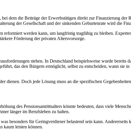
 bei dem die Beiträge der Erwerbstätigen direkt zur Finanzierung der 
erung der Gesellschaft und der sinkenden Geburtenrate wird die Finan
em reformiert werden kann, um langfristig tragfähig zu bleiben. Exper
stärkere Förderung der privaten Altersvorsorge.
rausforderungen stehen. In Deutschland beispielsweise wurde bereits da
ngeführt, das den Bürgern ermöglicht, selbst zu entscheiden, wann sie
bilder dienen. Doch jede Lösung muss an die spezifischen Gegebenheite
hung des Pensionsantrittsalters könnte bedeuten, dass viele Menschen 
hmer länger im Berufsleben zu halten.
as besonders für Geringverdiener belastend sein kann. Andererseits kö
hin kaum leisten können.