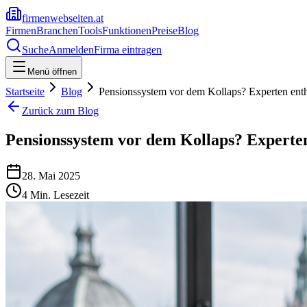
firmenwebseiten.at
Firmen
Branchen
Tools
Funktionen
Preise
Blog
Suche
Anmelden
Firma eintragen
Menü öffnen
Startseite
Blog
Pensionssystem vor dem Kollaps? Experten enth
Zurück zum Blog
Pensionssystem vor dem Kollaps? Experten
28. Mai 2025
4
Min. Lesezeit