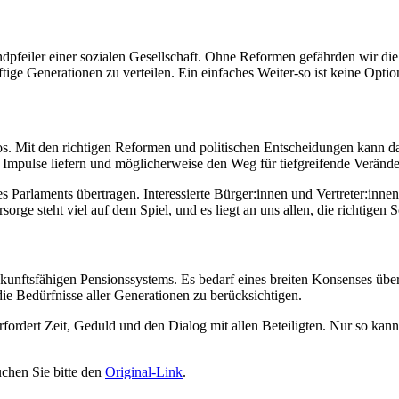
undpfeiler einer sozialen Gesellschaft. Ohne Reformen gefährden wir 
ige Generationen zu verteilen. Ein einfaches Weiter-so ist keine Optio
los. Mit den richtigen Reformen und politischen Entscheidungen kann
e Impulse liefern und möglicherweise den Weg für tiefgreifende Veränd
 Parlaments übertragen. Interessierte Bürger:innen und Vertreter:inne
rge steht viel auf dem Spiel, und es liegt an uns allen, die richtigen 
 zukunftsfähigen Pensionssystems. Es bedarf eines breiten Konsenses ü
die Bedürfnisse aller Generationen zu berücksichtigen.
fordert Zeit, Geduld und den Dialog mit allen Beteiligten. Nur so kan
chen Sie bitte den
Original-Link
.