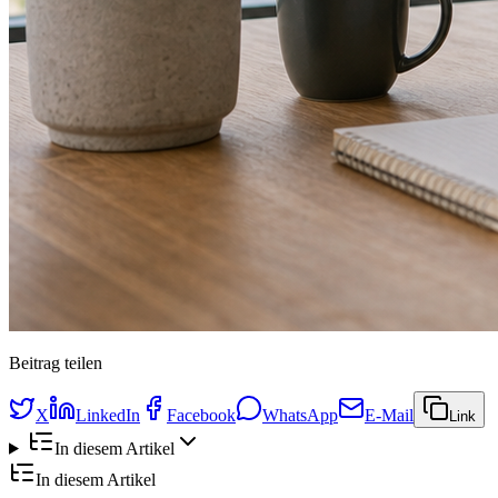
Beitrag teilen
X
LinkedIn
Facebook
WhatsApp
E-Mail
Link
In diesem Artikel
In diesem Artikel