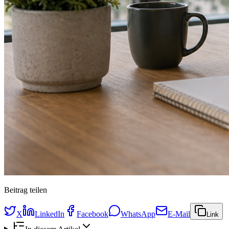
Beitrag teilen
X
LinkedIn
Facebook
WhatsApp
E-Mail
Link