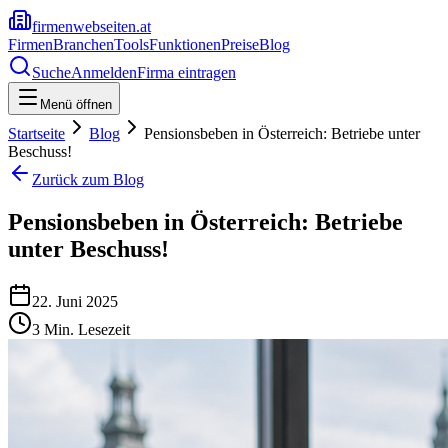
firmenwebseiten.at
Firmen
Branchen
Tools
Funktionen
Preise
Blog
Suche
Anmelden
Firma eintragen
Menü öffnen
Startseite
Blog
Pensionsbeben in Österreich: Betriebe unter
Beschuss!
Zurück zum Blog
Pensionsbeben in Österreich: Betriebe
unter Beschuss!
22. Juni 2025
3
Min. Lesezeit