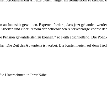
ren Arbeitnehmern Anreize bieten, länger im Berufsleben zu bleiben, et
an Intensität gewinnen. Experten fordern, dass jetzt gehandelt werden
s Arbeiten und einer Reform der betrieblichen Altersvorsorge könnte d
e Pension gewährleisten zu können,” so Feith abschließend. Die Politik 
cher: Die Zeit des Abwartens ist vorbei. Die Karten liegen auf dem Tis
 Sie Unternehmen in Ihrer Nähe.