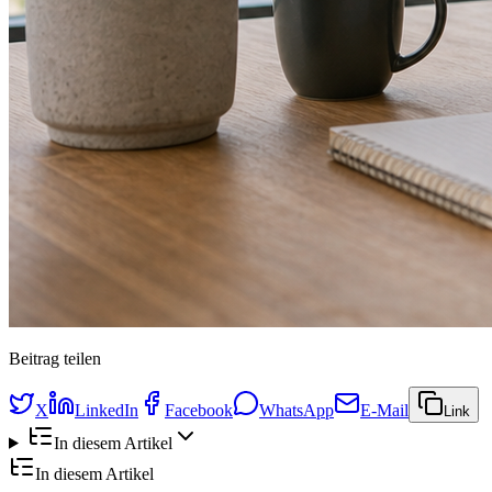
Beitrag teilen
X
LinkedIn
Facebook
WhatsApp
E-Mail
Link
In diesem Artikel
In diesem Artikel