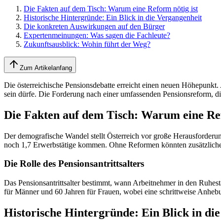
Die Fakten auf dem Tisch: Warum eine Reform nötig ist
Historische Hintergründe: Ein Blick in die Vergangenheit
Die konkreten Auswirkungen auf den Bürger
Expertenmeinungen: Was sagen die Fachleute?
Zukunftsausblick: Wohin führt der Weg?
Zum Artikelanfang
Die österreichische Pensionsdebatte erreicht einen neuen Höhepunkt.
sein dürfe. Die Forderung nach einer umfassenden Pensionsreform, die
Die Fakten auf dem Tisch: Warum eine Ref
Der demografische Wandel stellt Österreich vor große Herausforderun
noch 1,7 Erwerbstätige kommen. Ohne Reformen könnten zusätzliche 
Die Rolle des Pensionsantrittsalters
Das Pensionsantrittsalter bestimmt, wann Arbeitnehmer in den Ruhesta
für Männer und 60 Jahren für Frauen, wobei eine schrittweise Anhebun
Historische Hintergründe: Ein Blick in di