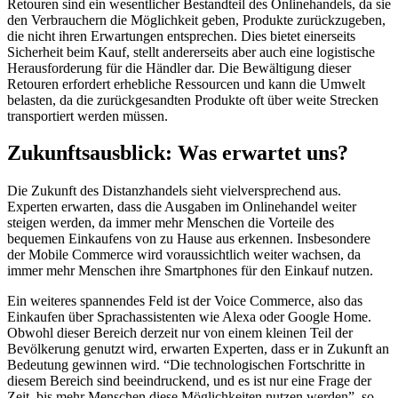
Retouren sind ein wesentlicher Bestandteil des Onlinehandels, da sie
den Verbrauchern die Möglichkeit geben, Produkte zurückzugeben,
die nicht ihren Erwartungen entsprechen. Dies bietet einerseits
Sicherheit beim Kauf, stellt andererseits aber auch eine logistische
Herausforderung für die Händler dar. Die Bewältigung dieser
Retouren erfordert erhebliche Ressourcen und kann die Umwelt
belasten, da die zurückgesandten Produkte oft über weite Strecken
transportiert werden müssen.
Zukunftsausblick: Was erwartet uns?
Die Zukunft des Distanzhandels sieht vielversprechend aus.
Experten erwarten, dass die Ausgaben im Onlinehandel weiter
steigen werden, da immer mehr Menschen die Vorteile des
bequemen Einkaufens von zu Hause aus erkennen. Insbesondere
der Mobile Commerce wird voraussichtlich weiter wachsen, da
immer mehr Menschen ihre Smartphones für den Einkauf nutzen.
Ein weiteres spannendes Feld ist der Voice Commerce, also das
Einkaufen über Sprachassistenten wie Alexa oder Google Home.
Obwohl dieser Bereich derzeit nur von einem kleinen Teil der
Bevölkerung genutzt wird, erwarten Experten, dass er in Zukunft an
Bedeutung gewinnen wird. “Die technologischen Fortschritte in
diesem Bereich sind beeindruckend, und es ist nur eine Frage der
Zeit, bis mehr Menschen diese Möglichkeiten nutzen werden”, so