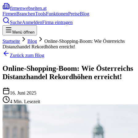
firmenwebseiten.at
Firmen
Branchen
Tools
Funktionen
Preise
Blog
Suche
Anmelden
Firma eintragen
Menü öffnen
Startseite
Blog
Online-Shopping-Boom: Wie Österreichs
Distanzhandel Rekordhöhen erreicht!
Zurück zum Blog
Online-Shopping-Boom: Wie Österreichs
Distanzhandel Rekordhöhen erreicht!
16. Juni 2025
4
Min. Lesezeit