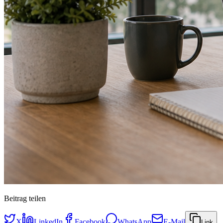
Beitrag teilen
X
LinkedIn
Facebook
WhatsApp
E-Mail
Link