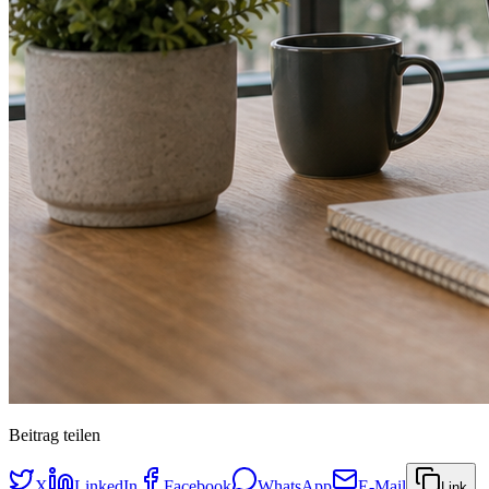
Beitrag teilen
X
LinkedIn
Facebook
WhatsApp
E-Mail
Link