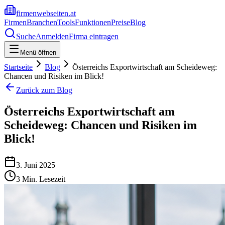
firmenwebseiten.at
Firmen
Branchen
Tools
Funktionen
Preise
Blog
Suche
Anmelden
Firma eintragen
Menü öffnen
Startseite
Blog
Österreichs Exportwirtschaft am Scheideweg:
Chancen und Risiken im Blick!
Zurück zum Blog
Österreichs Exportwirtschaft am
Scheideweg: Chancen und Risiken im
Blick!
3. Juni 2025
3
Min. Lesezeit