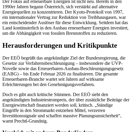
Der Fokus auf erneuerbare Energien ist nicht neu. Bereits in den
1990er Jahren begann Österreich, sich verstärkt auf alternative
Energiequellen zu konzentrieren. Der Kyoto-Protokoll von 1997,
ein internationaler Vertrag zur Reduktion von Treibhausgasen, war
ein entscheidender Auslöser für diese Entwicklung. Seitdem hat das
Land kontinuierlich in den Ausbau erneuerbarer Energien investiert,
um die Abhängigkeit von fossilen Brennstoffen zu reduzieren.
Herausforderungen und Kritikpunkte
Der EEÖ begrüßt das angekündigte Ziel der Bundesregierung, die
Gesetze zur Verfahrensbeschleunigung – insbesondere die UVP-
Novelle sowie das Erneuerbaren-Ausbau-Beschleunigungsgesetz
(EABG) – bis Ende Februar 2026 zu finalisieren. Die gesamte
Erneuerbaren-Branche wartet seit Jahren auf wirksame
Erleichterungen bei den Genehmigungsverfahren.
Doch es gibt auch kritische Stimmen. Der EEÖ sieht den
angekündigten Industriestrompreis, der über zusätzliche Beiträge der
Energiewirtschaft finanziert werden soll, kritisch. „Ständige
Eingriffe in den Strommarkt entziehen Mittel, verzerren
Investitionssignale und schaffen massive Planungsunsicherheit“,
warnt Prechtl-Grundnig.