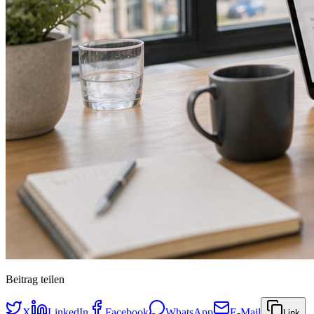
Beitrag teilen
X
LinkedIn
Facebook
WhatsApp
E-Mail
Link