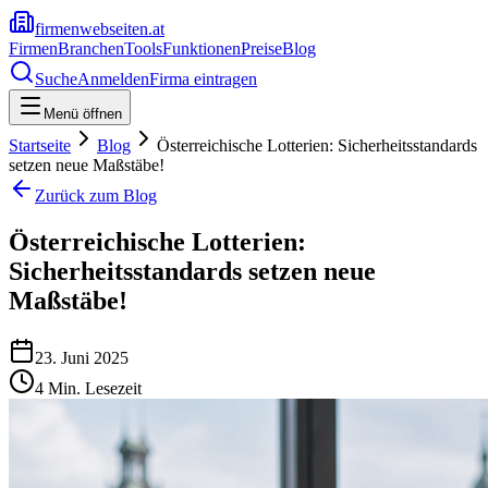
firmenwebseiten.at
Firmen
Branchen
Tools
Funktionen
Preise
Blog
Suche
Anmelden
Firma eintragen
Menü öffnen
Startseite
Blog
Österreichische Lotterien: Sicherheitsstandards
setzen neue Maßstäbe!
Zurück zum Blog
Österreichische Lotterien:
Sicherheitsstandards setzen neue
Maßstäbe!
23. Juni 2025
4
Min. Lesezeit