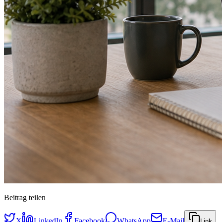
Beitrag teilen
X
LinkedIn
Facebook
WhatsApp
E-Mail
Link