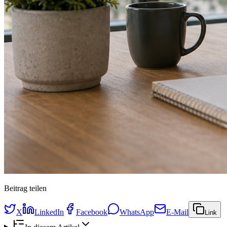
Beitrag teilen
X
LinkedIn
Facebook
WhatsApp
E-Mail
Link