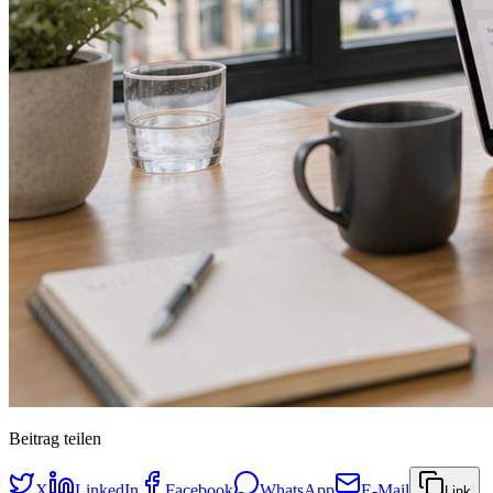
Beitrag teilen
X
LinkedIn
Facebook
WhatsApp
E-Mail
Link