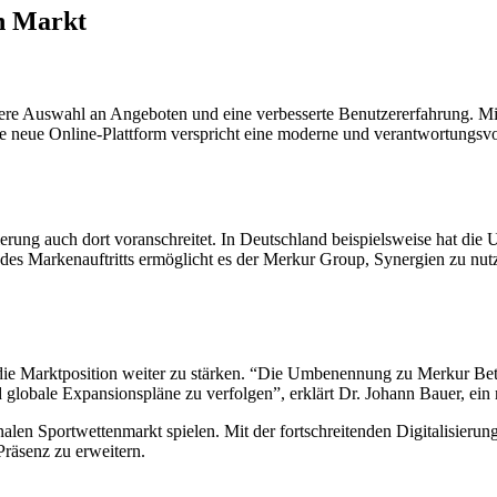
en Markt
ere Auswahl an Angeboten und eine verbesserte Benutzererfahrung. Mi
. Die neue Online-Plattform verspricht eine moderne und verantwortung
ierung auch dort voranschreitet. In Deutschland beispielsweise hat die 
s Markenauftritts ermöglicht es der Merkur Group, Synergien zu nutze
 Marktposition weiter zu stärken. “Die Umbenennung zu Merkur Bets i
 globale Expansionspläne zu verfolgen”, erklärt Dr. Johann Bauer, ein
alen Sportwettenmarkt spielen. Mit der fortschreitenden Digitalisierun
räsenz zu erweitern.