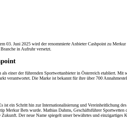
em 03. Juni 2025 wird der renommierte Anbieter Cashpoint zu Merkur B
 Branche in Aufruhr versetzt.
hpoint
n als einer der führenden Sportwettanbieter in Österreich etabliert. Mi
rkt verantwortet. Die Marke ist bekannt für ihre über 700 Annahmestel
st ein Schritt hin zur Internationalisierung und Vereinheitlichung des
e Xtip Merkur Bets wurde. Mathias Dahms, Geschäftsführer Sportwetten
e Zukunft. Der neue Name spiegelt unser bewährtes und einzigartiges Ko