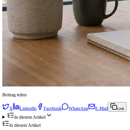
Beitrag teilen
X
LinkedIn
Facebook
WhatsApp
E-Mail
Link
In diesem Artikel
In diesem Artikel