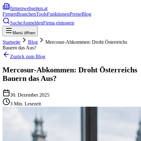
firmenwebseiten.at
Firmen
Branchen
Tools
Funktionen
Preise
Blog
Suche
Anmelden
Firma eintragen
Menü öffnen
Startseite
Blog
Mercosur-Abkommen: Droht Österreichs
Bauern das Aus?
Zurück zum Blog
Mercosur-Abkommen: Droht Österreichs
Bauern das Aus?
30. Dezember 2025
3
Min. Lesezeit