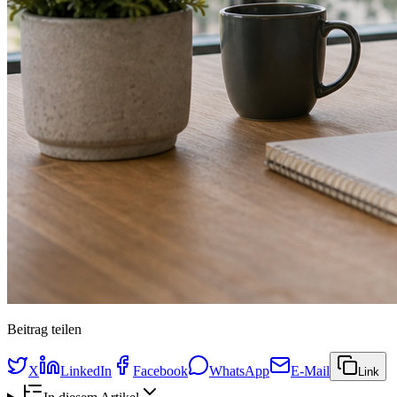
Beitrag teilen
X
LinkedIn
Facebook
WhatsApp
E-Mail
Link