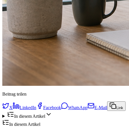
Beitrag teilen
X
LinkedIn
Facebook
WhatsApp
E-Mail
Link
In diesem Artikel
In diesem Artikel