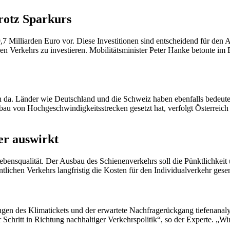
rotz Sparkurs
illiarden Euro vor. Diese Investitionen sind entscheidend für den Aus
hen Verkehrs zu investieren. Mobilitätsminister Peter Hanke betonte im
llein da. Länder wie Deutschland und die Schweiz haben ebenfalls bedeu
usbau von Hochgeschwindigkeitsstrecken gesetzt hat, verfolgt Österrei
er auswirkt
bensqualität. Der Ausbau des Schienenverkehrs soll die Pünktlichkeit 
tlichen Verkehrs langfristig die Kosten für den Individualverkehr gese
ungen des Klimatickets und der erwartete Nachfragerückgang tiefenanaly
 Schritt in Richtung nachhaltiger Verkehrspolitik“, so der Experte. „