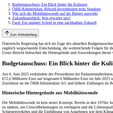
Budgetausschuss: Ein Blick hinter die Kulissen
ÖBB-Rahmenplan: Rekord-Investitionen trotz Sparkurs
Wie sich die Mobilitätswende auf die Bürger auswirkt
Zukunftsausblick: Was erwartet uns?
Fazit: Ein mutiger Schritt in eine nachhaltige Zukunft
Zum Artikelanfang
Österreichs Regierung hat sich im Zuge des aktuellen Budgetausschusses
zugleich wegweisende Entscheidung, die weitreichende Folgen für die
Unser Bericht beleuchtet die Hintergründe und Auswirkungen dieser 
Budgetausschuss: Ein Blick hinter die Kuli
Am 6. Juni 2025 verkündete der Pressedienst der Parlamentsdirektion
672,6 Millionen Euro auf insgesamt 6 Milliarden Euro im Jahr 2025 u
Zuschüsse an die ÖBB-Infrastruktur AG und höhere Zahlungen im Ber
Historische Hintergründe zur Mobilitätswende
Die Mobilitätswende ist kein neues Konzept. Bereits in den 1970er J
zu stärken, um Umweltbelastungen zu verringern und die Lebensqualitä
Schienenverkehrs und die Einführung von Angeboten wie dem Klimati