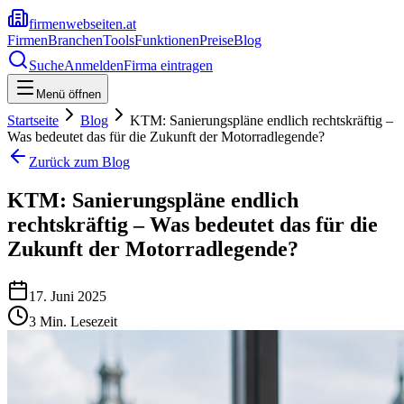
firmenwebseiten.at
Firmen
Branchen
Tools
Funktionen
Preise
Blog
Suche
Anmelden
Firma eintragen
Menü öffnen
Startseite
Blog
KTM: Sanierungspläne endlich rechtskräftig –
Was bedeutet das für die Zukunft der Motorradlegende?
Zurück zum Blog
KTM: Sanierungspläne endlich
rechtskräftig – Was bedeutet das für die
Zukunft der Motorradlegende?
17. Juni 2025
3
Min. Lesezeit