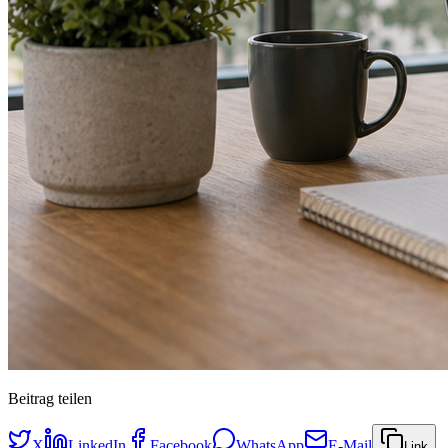
Beitrag teilen
X
LinkedIn
Facebook
WhatsApp
E-Mail
Link