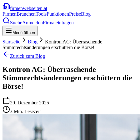
firmenwebseiten.at
Firmen
Branchen
Tools
Funktionen
Preise
Blog
Suche
Anmelden
Firma eintragen
Menü öffnen
Startseite
Blog
Kontron AG: Überraschende
Stimmrechtsänderungen erschüttern die Börse!
Zurück zum Blog
Kontron AG: Überraschende
Stimmrechtsänderungen erschüttern die
Börse!
29. Dezember 2025
3
Min. Lesezeit