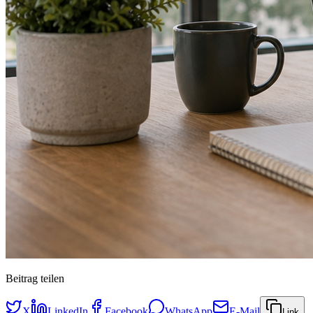
Beitrag teilen
X
LinkedIn
Facebook
WhatsApp
E-Mail
Link