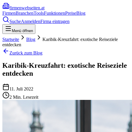
firmenwebseiten.at
Firmen
Branchen
Tools
Funktionen
Preise
Blog
Suche
Anmelden
Firma eintragen
Menü öffnen
Startseite
Blog
Karibik-Kreuzfahrt: exotische Reiseziele
entdecken
Zurück zum Blog
Karibik-Kreuzfahrt: exotische Reiseziele
entdecken
11. Juli 2022
2
Min. Lesezeit