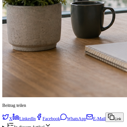
Beitrag teilen
X
LinkedIn
Facebook
WhatsApp
E-Mail
Link