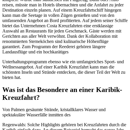
reisen, müsste man in Hotels übernachten und die Anfahrt zu jeder
Destination einzeln planen. Auf einem Kreuzfahrtschiff hingegen
kann man die Seetage in vollen Zügen genießen und von den
umfassenden Angebot an Bord profitierten. Auf jedem seiner Schiffe
bietet das Unternehmen Costa Kreuzfahrten eine erstklassige
Auswahl an Restaurants für jeden Geschmack. Gäste werden mit
Gerichten aus aller Welt verwöhnt. Dank der Kollaboration mit
renommierten Sterneköchen sind kulinarische Höhenflüge
garantiert. Zum Programm der Reederei gehören längere
Landausflüge und ein hochkarätiges
Unterhaltungsprogramm ebenso wie ein umfangreiches Sport- und
Wellnessangebot. Auf einer Karibik Kreuzfahrt kann man die
schönsten Inseln und Strände entdecken, die dieser Teil der Welt zu
bieten hat.
Was ist das Besondere an einer Karibik-
Kreuzfahrt?
Von Palmen gesäumte Strände, kristallklares Wasser und
spektakuläre Wasserfälle inmitten des
Regenwalds: Solche Highlights gehören bei Kreuzfahrten durch die
Karibik einfach dazu. An diesem Reiseziel herrscht das ganze Jahr