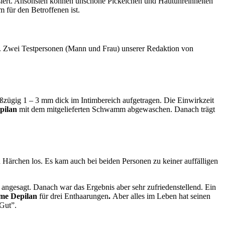
rasiert. Ansonsten können unschöne Pickelchen und Hautunreinheiten
 für den Betroffenen ist.
ng. Zwei Testpersonen (Mann und Frau) unserer Redaktion von
ßzügig 1 – 3 mm dick im Intimbereich aufgetragen. Die Einwirkzeit
pilan
mit dem mitgelieferten Schwamm abgewaschen. Danach trägt
n Härchen los. Es kam auch bei beiden Personen zu keiner auffälligen
 angesagt. Danach war das Ergebnis aber sehr zufriedenstellend. Ein
me Depilan
für drei Enthaarungen
.
Aber alles im Leben hat seinen
“Gut”.