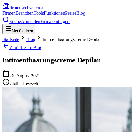
firmenwebseiten.at
Firmen
Branchen
Tools
Funktionen
Preise
Blog
Suche
Anmelden
Firma eintragen
Menü öffnen
Startseite
Blog
Intimenthaarungscreme Depilan
Zurück zum Blog
Intimenthaarungscreme Depilan
26. August 2021
2
Min. Lesezeit