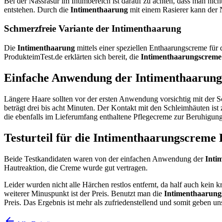
Bei der Nassrasur im Intimbereich ist darauf zu achten, dass man nic
entstehen. Durch die
Intimenthaarung
mit einem Rasierer kann der 
Schmerzfreie Variante der Intimenthaarung
Die
Intimenthaarung
mittels einer speziellen Enthaarungscreme für
ProdukteimTest.de erklärten sich bereit, die
Intimenthaarungscreme
Einfache Anwendung der Intimenthaarung
Längere Haare sollten vor der ersten Anwendung vorsichtig mit der 
beträgt drei bis acht Minuten. Der Kontakt mit den Schleimhäuten is
die ebenfalls im Lieferumfang enthaltene Pflegecreme zur Beruhigung
Testurteil für die Intimenthaarungscreme 
Beide Testkandidaten waren von der einfachen Anwendung der
Inti
Hautreaktion, die Creme wurde gut vertragen.
Leider wurden nicht alle Härchen restlos entfernt, da half auch kein
weiterer Minuspunkt ist der Preis. Benutzt man die
Intimenthaarung
Preis. Das Ergebnis ist mehr als zufriedenstellend und somit geben u