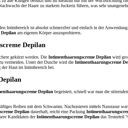
ht zu alte Klingen benutzt und im Idealfall nur mit der Wuchsrichtung 
Nachwuchs der Haare zu starkem Juckreiz führen, was sehr unangenehm
 den Intimbereich ist absolut schmerzfrei und einfach in der Anwendu
 Depilan
am eigenen Körper auszuprobieren.
screme Depilan
Schere gekürzt werden. Die
Intimenthaarungscreme Depilan
wird gro
t zu vermeiden. Unter der Dusche wird die
Intimenthaarungscreme De
 der Haut im Intimbereich bei.
Depilan
menthaarungscreme Depilan
begeistert, schnell war man die störende
 kräftiges Reiben mit dem Schwamm. Nachrasieren mittels Nassrasur war
screme Depilan
dauerhaft, reicht eine Packung
Intimenthaarungscre
nsere Kandidaten der
Intimenthaarungscreme Depilan
das Testurteil 