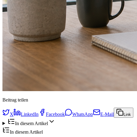
Beitrag teilen
X
LinkedIn
Facebook
WhatsApp
E-Mail
Link
In diesem Artikel
In diesem Artikel