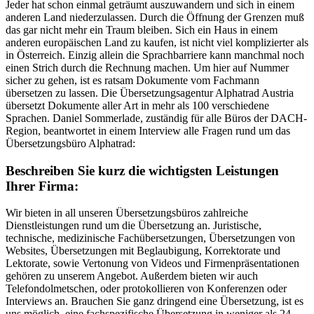
Jeder hat schon einmal geträumt auszuwandern und sich in einem
anderen Land niederzulassen. Durch die Öffnung der Grenzen muß
das gar nicht mehr ein Traum bleiben. Sich ein Haus in einem
anderen europäischen Land zu kaufen, ist nicht viel komplizierter als
in Österreich. Einzig allein die Sprachbarriere kann manchmal noch
einen Strich durch die Rechnung machen. Um hier auf Nummer
sicher zu gehen, ist es ratsam Dokumente vom Fachmann
übersetzen zu lassen. Die Übersetzungsagentur Alphatrad Austria
übersetzt Dokumente aller Art in mehr als 100 verschiedene
Sprachen. Daniel Sommerlade, zuständig für alle Büros der DACH-
Region, beantwortet in einem Interview alle Fragen rund um das
Übersetzungsbüro Alphatrad:
Beschreiben Sie kurz die wichtigsten Leistungen
Ihrer Firma:
Wir bieten in all unseren Übersetzungsbüros zahlreiche
Dienstleistungen rund um die Übersetzung an. Juristische,
technische, medizinische Fachübersetzungen, Übersetzungen von
Websites, Übersetzungen mit Beglaubigung, Korrektorate und
Lektorate, sowie Vertonung von Videos und Firmenpräsentationen
gehören zu unserem Angebot. Außerdem bieten wir auch
Telefondolmetschen, oder protokollieren von Konferenzen oder
Interviews an. Brauchen Sie ganz dringend eine Übersetzung, ist es
uns möglich, eine fachspezifische Übersetzung in weniger als 24