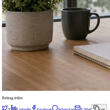
Beitrag teilen
X
LinkedIn
Facebook
WhatsApp
E-Mail
Link