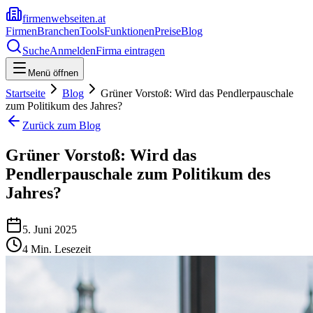
firmenwebseiten.at
Firmen
Branchen
Tools
Funktionen
Preise
Blog
Suche
Anmelden
Firma eintragen
Menü öffnen
Startseite
Blog
Grüner Vorstoß: Wird das Pendlerpauschale
zum Politikum des Jahres?
Zurück zum Blog
Grüner Vorstoß: Wird das
Pendlerpauschale zum Politikum des
Jahres?
5. Juni 2025
4
Min. Lesezeit