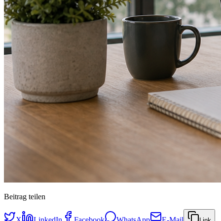
Beitrag teilen
X
LinkedIn
Facebook
WhatsApp
E-Mail
Link