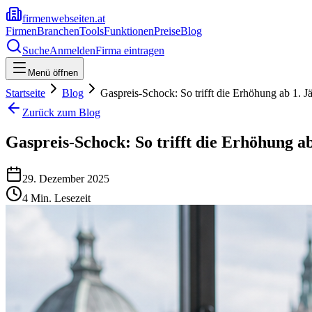
firmenwebseiten.at
Firmen
Branchen
Tools
Funktionen
Preise
Blog
Suche
Anmelden
Firma eintragen
Menü öffnen
Startseite
Blog
Gaspreis-Schock: So trifft die Erhöhung ab 1. J
Zurück zum Blog
Gaspreis-Schock: So trifft die Erhöhung a
29. Dezember 2025
4
Min. Lesezeit