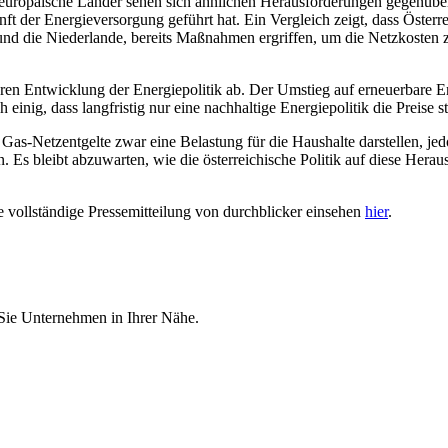
ele europäische Länder sehen sich ähnlichen Herausforderungen gegenüber
nft der Energieversorgung geführt hat. Ein Vergleich zeigt, dass Öster
nd die Niederlande, bereits Maßnahmen ergriffen, um die Netzkosten z
ren Entwicklung der Energiepolitik ab. Der Umstieg auf erneuerbare Ene
inig, dass langfristig nur eine nachhaltige Energiepolitik die Preise st
 Gas-Netzentgelte zwar eine Belastung für die Haushalte darstellen, 
n. Es bleibt abzuwarten, wie die österreichische Politik auf diese He
 vollständige Pressemitteilung von durchblicker einsehen
hier
.
 Sie Unternehmen in Ihrer Nähe.