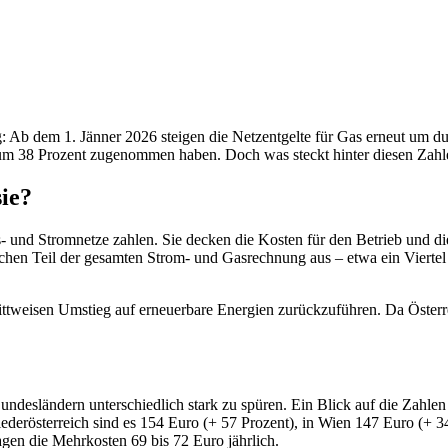
lag: Ab dem 1. Jänner 2026 steigen die Netzentgelte für Gas erneut um du
mt um 38 Prozent zugenommen haben. Doch was steckt hinter diesen Zahle
ie?
 und Stromnetze zahlen. Sie decken die Kosten für den Betrieb und die 
chen Teil der gesamten Strom- und Gasrechnung aus – etwa ein Viertel 
rittweisen Umstieg auf erneuerbare Energien zurückzuführen. Da Österr
ndesländern unterschiedlich stark zu spüren. Ein Blick auf die Zahlen
ederösterreich sind es 154 Euro (+ 57 Prozent), in Wien 147 Euro (+ 34
agen die Mehrkosten 69 bis 72 Euro jährlich.