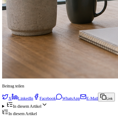
Beitrag teilen
X
LinkedIn
Facebook
WhatsApp
E-Mail
Link
In diesem Artikel
In diesem Artikel