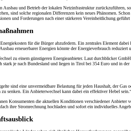
en Ausbau und Betrieb der lokalen Netzinfrastruktur zurückzuführen, so
en, sind solche regionalen Differenzen kein neues Phänomen. Schon i
sionen und Forderungen nach einer stärkeren Vereinheitlichung geführt 
enmaßnahmen
n Energiekosten für die Bürger abzufedern. Ein zentrales Element dab
n Ausbau erneuerbarer Energien könnte der Energieverbrauch reduziert 
 Wechsel zu einem günstigeren Energieanbieter. Laut durchblicker GmbH
h stark je nach Bundesland und liegen in Tirol bei 354 Euro und in der
tgelte sind eine unvermeidbare Belastung für jeden Haushalt, der Gas o
 zu senken. Ein Anbieterwechsel kann dabei ein effektiver Hebel sein.
können Konsumenten die aktuellen Konditionen verschiedener Anbieter 
ach ihre Stromrechnung hochladen und sofort ein individuelles Angebo
ftsausblick