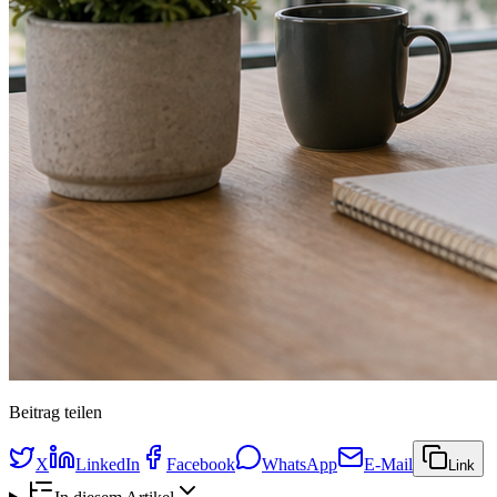
Beitrag teilen
X
LinkedIn
Facebook
WhatsApp
E-Mail
Link