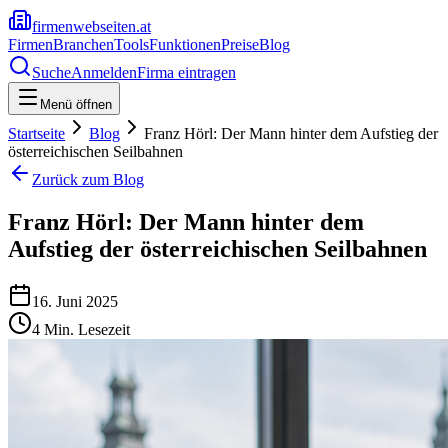
firmenwebseiten.at
Firmen
Branchen
Tools
Funktionen
Preise
Blog
Suche
Anmelden
Firma eintragen
Menü öffnen
Startseite
Blog
Franz Hörl: Der Mann hinter dem Aufstieg der
österreichischen Seilbahnen
Zurück zum Blog
Franz Hörl: Der Mann hinter dem
Aufstieg der österreichischen Seilbahnen
16. Juni 2025
4
Min. Lesezeit