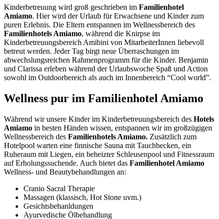
Kinderbetreuung wird groß geschrieben im
Familienhotel
Amiamo
. Hier wird der Urlaub für Erwachsene und Kinder zum
puren Erlebnis. Die Eltern entspannen im Wellnessbereich des
Familienhotels Amiamo
, während die Knirpse im
Kinderbetreuungsbereich Amibini von MitarbeiterInnen liebevoll
betreut werden. Jeder Tag birgt neue Überraschungen im
abwechslungsreichen Rahmenprogramm für die Kinder. Benjamin
und Clarissa erleben während der Urlaubswoche Spaß und Action
sowohl im Outdoorbereich als auch im Innenbereich “Cool world”.
Wellness pur im Familienhotel Amiamo
Während wir unsere Kinder im Kinderbetreuungsbereich des
Hotels
Amiamo
in besten Händen wissen, entspannen wir im großzügigen
Wellnessbereich des
Familienhotels Amiamo.
Zusätzlich zum
Hotelpool warten eine finnische Sauna mit Tauchbecken, ein
Ruheraum mit Liegen, ein beheizter Schleusenpool und Fitnessraum
auf Erholungssuchende. Auch bietet das
Familienhotel Amiamo
Wellness- und Beautybehandlungen an:
Cranio Sacral Therapie
Massagen (klassisch, Hot Stone uvm.)
Gesichtsbehanldungen
Ayurvedische Ölbehandlung