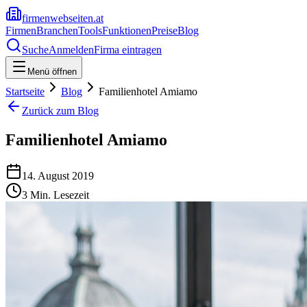
firmenwebseiten.at
Firmen
Branchen
Tools
Funktionen
Preise
Blog
Suche
Anmelden
Firma eintragen
Menü öffnen
Startseite
Blog
Familienhotel Amiamo
Zurück zum Blog
Familienhotel Amiamo
14. August 2019
3
Min. Lesezeit