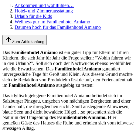
Ankommen und wohlfühlen…
Hotel- und Zimmerausstattung
Urlaub für die Kids
Wellness pur im Familienhotel Amiamo
Daumen hoch für das Familienhotel Amiamo
Zum Artikelanfang
Das
Familienhotel Amiamo
ist ein guter Tipp für Eltern mit ihren
Kindern, die sich Jahr für Jahr die Frage stellen: “Wohin fahren wir
in den Urlaub?”. Soll sich doch der Nachwuchs ebenso wohlfühlen
wie die Erwachsenen. Das
Familienhotel Amiamo
garantiert
unvergessliche Tage für Groß und Klein. Aus diesem Grund machte
sich die Redaktion von ProdukteimTest.de auf, den Ferienaufenthalt
im
Familienhotel Amiamo
ausgiebig zu testen:
Das idyllisch gelegene Familienhotel Amiamo befindet sich im
Salzburger Pinzgau, umgeben von mächtigen Bergketten und einer
Landschaft, die ihresgleichen sucht. Sanft ansteigende Almwiesen,
blaue Seen und dicht bewaldete Hügel…so präsentiert sich die
Natur in der Umgebung des
Familienhotels Amiamo.
Hier
genießen Gäste des Hauses die Ruhe und erholen sich vom teilweise
stressigen Alltag.