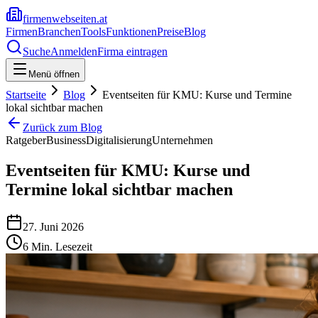
firmenwebseiten.at
Firmen
Branchen
Tools
Funktionen
Preise
Blog
Suche
Anmelden
Firma eintragen
Menü öffnen
Startseite
Blog
Eventseiten für KMU: Kurse und Termine
lokal sichtbar machen
Zurück zum Blog
Ratgeber
Business
Digitalisierung
Unternehmen
Eventseiten für KMU: Kurse und
Termine lokal sichtbar machen
27. Juni 2026
6
Min. Lesezeit