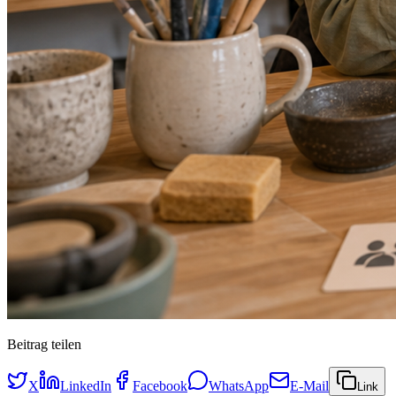
Beitrag teilen
X
LinkedIn
Facebook
WhatsApp
E-Mail
Link