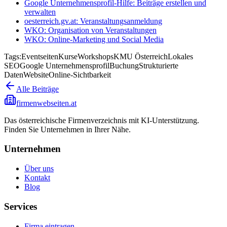
Google Unternehmensprofil-Hilfe: Beiträge erstellen und
verwalten
oesterreich.gv.at: Veranstaltungsanmeldung
WKO: Organisation von Veranstaltungen
WKO: Online-Marketing und Social Media
Tags:
Eventseiten
Kurse
Workshops
KMU Österreich
Lokales
SEO
Google Unternehmensprofil
Buchung
Strukturierte
Daten
Website
Online-Sichtbarkeit
Alle Beiträge
firmenwebseiten.at
Das österreichische Firmenverzeichnis mit KI-Unterstützung.
Finden Sie Unternehmen in Ihrer Nähe.
Unternehmen
Über uns
Kontakt
Blog
Services
Firma eintragen