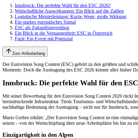
Innsbruck: Die perfekte Wahl für den ESC 2026?
Wirtschaftliche Auswirkungen: Ein Blick auf die Zahlen
Logistische Meisterleistung: Kurze Wege, große Wirkung
Ein starkes europäisches Signal
ESC als Zukunftsinvestition
Ein Blick in die Vergangenheit: ESC in Österreich
Fazit: Ein Event mit Potenzial
Zum Artikelanfang
Der Eurovision Song Contest (ESC) gehört zu den größten und schille
Momente. Doch die Austragung des ESC 2026 könnte alles bisher Dagew
Innsbruck: Die perfekte Wahl für den ESC
Mit seiner Bewerbung für den Eurovision Song Contest 2026 rückt Inn
beeindruckende Infrastruktur. Tirols Tourismus- und Wirtschaftslande
nachhaltige Bedeutung der Austragung – nicht nur für Innsbruck, son
Mario Gerber erklärt: „Der Eurovision Song Contest ist eine einmalig
setzen – von der Wertschöpfung über neue Arbeitsplätze bis hin zu e
Einzigartigkeit in den Alpen