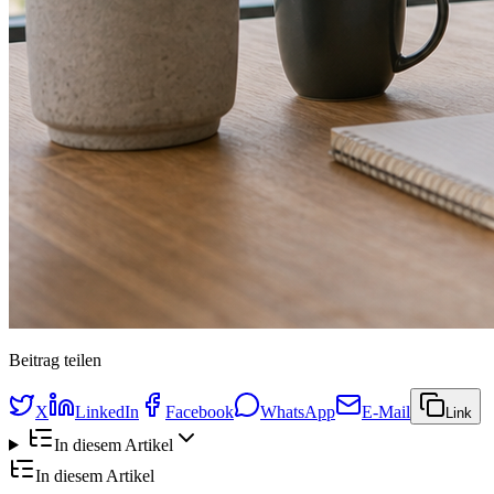
Beitrag teilen
X
LinkedIn
Facebook
WhatsApp
E-Mail
Link
In diesem Artikel
In diesem Artikel