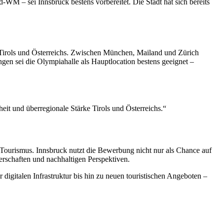
-WM – sei Innsbruck bestens vorbereitet. Die Stadt hat sich bereits
ke Tirols und Österreichs. Zwischen München, Mailand und Zürich
ngen sei die Olympiahalle als Hauptlocation bestens geeignet –
eit und überregionale Stärke Tirols und Österreichs.“
nd Tourismus. Innsbruck nutzt die Bewerbung nicht nur als Chance auf
nerschaften und nachhaltigen Perspektiven.
digitalen Infrastruktur bis hin zu neuen touristischen Angeboten –