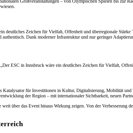
ernationalen Großveranstaltungen – von Olympischen Spielen bis zur Rad
ewiesen.
ein deutliches Zeichen für Vielfalt, Offenheit und überregionale Stär
nd authentisch. Dank moderner Infrastruktur und nur geringer Adaptieru
„Der ESC in Innsbruck wäre ein deutliches Zeichen für Vielfalt, Offenh
 Katalysator für Investitionen in Kultur, Digitalisierung, Mobilität u
terentwicklung der Region – mit internationaler Sichtbarkeit, neuen Part
ie weit über das Event hinaus Wirkung zeigen. Von der Verbesserung der 
terreich