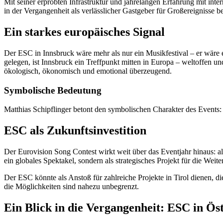
Mit seiner erprobten Infrastruktur und jahrelangen Erfahrung mit int
in der Vergangenheit als verlässlicher Gastgeber für Großereignisse b
Ein starkes europäisches Signal
Der ESC in Innsbruck wäre mehr als nur ein Musikfestival – er wäre 
gelegen, ist Innsbruck ein Treffpunkt mitten in Europa – weltoffen u
ökologisch, ökonomisch und emotional überzeugend.
Symbolische Bedeutung
Matthias Schipflinger betont den symbolischen Charakter des Events: 
ESC als Zukunftsinvestition
Der Eurovision Song Contest wirkt weit über das Eventjahr hinaus: als
ein globales Spektakel, sondern als strategisches Projekt für die Wei
Der ESC könnte als Anstoß für zahlreiche Projekte in Tirol dienen, d
die Möglichkeiten sind nahezu unbegrenzt.
Ein Blick in die Vergangenheit: ESC in Ös