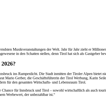
rndsten Musikveranstaltungen der Welt. Jahr für Jahr zieht er Million
esene in den Schatten stellen, denn Tirol hat sich als Gastgeber bew
 2026?
sbruck ins Rampenlicht. Die Stadt inmitten der Tiroler Alpen bietet n
srat Mario Gerber, die Geschäftsführerin der Tirol Werbung, Karin Sei
dern für den gesamten Wirtschafts- und Lebensraum Tirol.
e Chance für Innsbruck und Tirol – sowohl wirtschaftlich als auch tou
inem Werbewert, der unbezahlbar ist.“