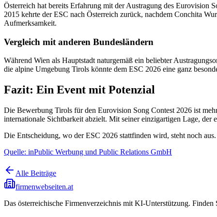
Österreich hat bereits Erfahrung mit der Austragung des Eurovision S
2015 kehrte der ESC nach Österreich zurück, nachdem Conchita Wurst 
Aufmerksamkeit.
Vergleich mit anderen Bundesländern
Während Wien als Hauptstadt naturgemäß ein beliebter Austragungsort i
die alpine Umgebung Tirols könnte dem ESC 2026 eine ganz besonde
Fazit: Ein Event mit Potenzial
Die Bewerbung Tirols für den Eurovision Song Contest 2026 ist mehr a
internationale Sichtbarkeit abzielt. Mit seiner einzigartigen Lage, d
Die Entscheidung, wo der ESC 2026 stattfinden wird, steht noch aus. D
Quelle: inPublic Werbung und Public Relations GmbH
Alle Beiträge
firmenwebseiten.at
Das österreichische Firmenverzeichnis mit KI-Unterstützung. Finden