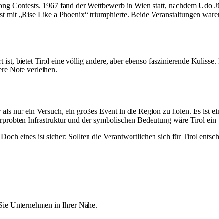
ong Contests. 1967 fand der Wettbewerb in Wien statt, nachdem Udo Jür
mit „Rise Like a Phoenix“ triumphierte. Beide Veranstaltungen waren e
st, bietet Tirol eine völlig andere, aber ebenso faszinierende Kulisse
re Note verleihen.
ls nur ein Versuch, ein großes Event in die Region zu holen. Es ist ei
er erprobten Infrastruktur und der symbolischen Bedeutung wäre Tirol e
och eines ist sicher: Sollten die Verantwortlichen sich für Tirol entsc
 Sie Unternehmen in Ihrer Nähe.