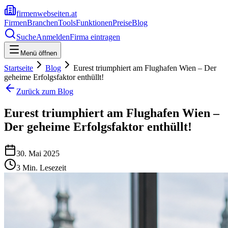
firmenwebseiten.at
Firmen
Branchen
Tools
Funktionen
Preise
Blog
Suche
Anmelden
Firma eintragen
Menü öffnen
Startseite
Blog
Eurest triumphiert am Flughafen Wien – Der
geheime Erfolgsfaktor enthüllt!
Zurück zum Blog
Eurest triumphiert am Flughafen Wien –
Der geheime Erfolgsfaktor enthüllt!
30. Mai 2025
3
Min. Lesezeit