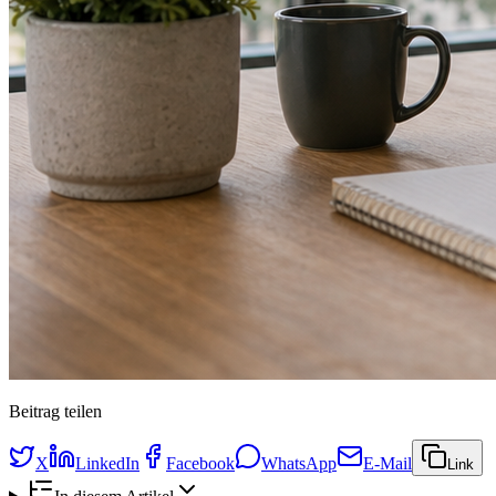
Beitrag teilen
X
LinkedIn
Facebook
WhatsApp
E-Mail
Link