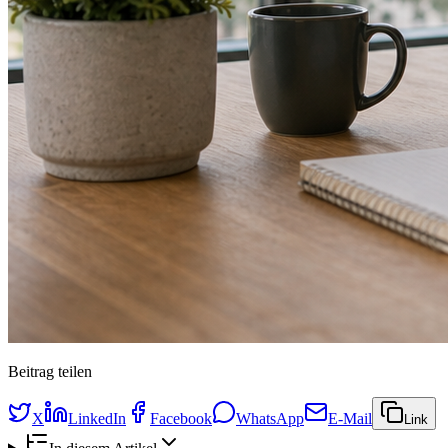
Beitrag teilen
X
LinkedIn
Facebook
WhatsApp
E-Mail
Link