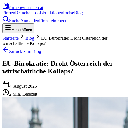
firmenwebseiten.at
Firmen
Branchen
Tools
Funktionen
Preise
Blog
Suche
Anmelden
Firma eintragen
Menü öffnen
Startseite
Blog
EU-Bürokratie: Droht Österreich der
wirtschaftliche Kollaps?
Zurück zum Blog
EU-Bürokratie: Droht Österreich der
wirtschaftliche Kollaps?
4. August 2025
2
Min. Lesezeit