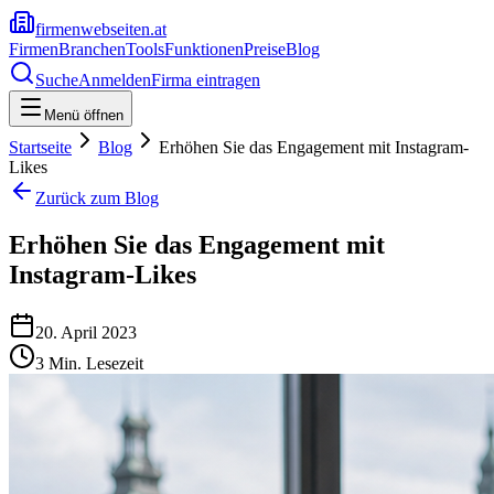
firmenwebseiten.at
Firmen
Branchen
Tools
Funktionen
Preise
Blog
Suche
Anmelden
Firma eintragen
Menü öffnen
Startseite
Blog
Erhöhen Sie das Engagement mit Instagram-
Likes
Zurück zum Blog
Erhöhen Sie das Engagement mit
Instagram-Likes
20. April 2023
3
Min. Lesezeit