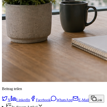
Beitrag teilen
X
LinkedIn
Facebook
WhatsApp
E-Mail
Link