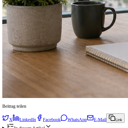
Beitrag teilen
X
LinkedIn
Facebook
WhatsApp
E-Mail
Link