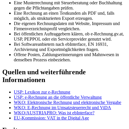
Eine Musterrechnung mit Steuerberatung oder Buchhaltung
gegen die Pflichtangaben prüfen.
Eine Rechnung an einen Testkunden als PDF und, falls
möglich, als strukturierten Export erzeugen.
Die eigenen Rechnungsdaten mit Website, Impressum und
Firmenverzeichnisprofil vergleichen.
Bei öffentlichen Auftraggebern klären, ob e-Rechnung.gv.at,
USP, PEPPOL oder ein Serviceprovider genutzt wird.
Bei Softwareanbietern nach ebInterface, EN 16931,
Archivierung und Exportmöglichkeiten fragen.
Offene Posten, Zahlungserinnerungen und Mahnwesen in
denselben Prozess einbeziehen.
Quellen und weiterführende
Informationen
USP: Lexikon zur e-Rechnung
USP: e-Rechnung an die öffentliche Verwaltung
WKO: Elektronische Rechnung und elektronische Vergabe
WKO: E-Rechnung im Umsatzsteuerrecht und ViDA
WKO/AUSTRIAPRO: Was ist ebInterface?
EU-Kommission: VAT in the Digital Age