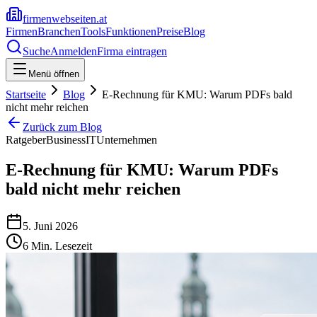
firmenwebseiten.at
Firmen
Branchen
Tools
Funktionen
Preise
Blog
Suche
Anmelden
Firma eintragen
Menü öffnen
Startseite
Blog
E-Rechnung für KMU: Warum PDFs bald
nicht mehr reichen
Zurück zum Blog
Ratgeber
Business
IT
Unternehmen
E-Rechnung für KMU: Warum PDFs
bald nicht mehr reichen
5. Juni 2026
6
Min. Lesezeit