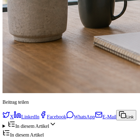
Beitrag teilen
X
LinkedIn
Facebook
WhatsApp
E-Mail
Link
In diesem Artikel
In diesem Artikel