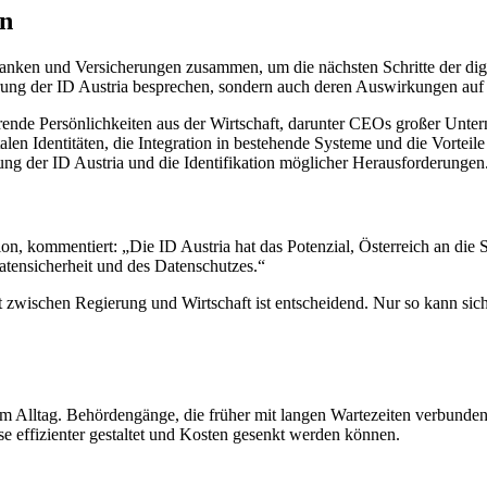
en
, Banken und Versicherungen zusammen, um die nächsten Schritte der dig
erung der ID Austria besprechen, sondern auch deren Auswirkungen auf 
rende Persönlichkeiten aus der Wirtschaft, darunter CEOs großer Unte
len Identitäten, die Integration in bestehende Systeme und die Vortei
ng der ID Austria und die Identifikation möglicher Herausforderungen
on, kommentiert: „Die ID Austria hat das Potenzial, Österreich an die S
atensicherheit und des Datenschutzes.“
 zwischen Regierung und Wirtschaft ist entscheidend. Nur so kann siche
g im Alltag. Behördengänge, die früher mit langen Wartezeiten verbun
sse effizienter gestaltet und Kosten gesenkt werden können.