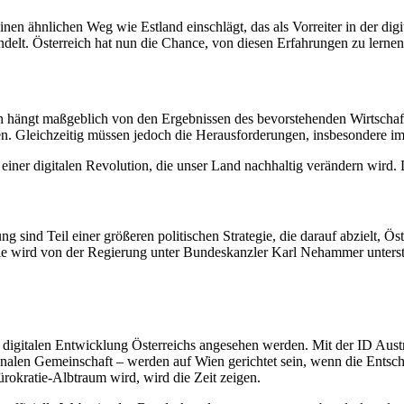
nen ähnlichen Weg wie Estland einschlägt, das als Vorreiter in der digita
delt. Österreich hat nun die Chance, von diesen Erfahrungen zu lernen 
ch hängt maßgeblich von den Ergebnissen des bevorstehenden Wirtschaft
en. Gleichzeitig müssen jedoch die Herausforderungen, insbesondere im
r einer digitalen Revolution, die unser Land nachhaltig verändern wird. 
g sind Teil einer größeren politischen Strategie, die darauf abzielt, Ö
e wird von der Regierung unter Bundeskanzler Karl Nehammer unterstützt,
 digitalen Entwicklung Österreichs angesehen werden. Mit der ID Austr
alen Gemeinschaft – werden auf Wien gerichtet sein, wenn die Entschei
rokratie-Albtraum wird, wird die Zeit zeigen.