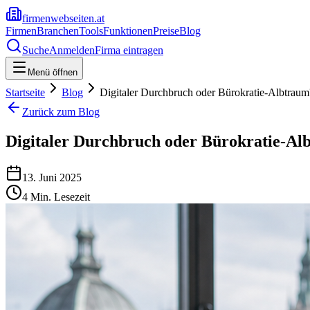
firmenwebseiten.at
Firmen
Branchen
Tools
Funktionen
Preise
Blog
Suche
Anmelden
Firma eintragen
Menü öffnen
Startseite
Blog
Digitaler Durchbruch oder Bürokratie-Albtraum?
Zurück zum Blog
Digitaler Durchbruch oder Bürokratie-Alb
13. Juni 2025
4
Min. Lesezeit