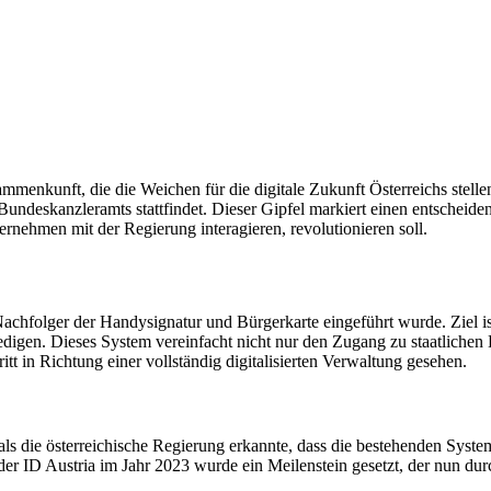
nkunft, die die Weichen für die digitale Zukunft Österreichs stellen k
 Bundeskanzleramts stattfindet. Dieser Gipfel markiert einen entschei
ernehmen mit der Regierung interagieren, revolutionieren soll.
s Nachfolger der Handysignatur und Bürgerkarte eingeführt wurde. Ziel i
ledigen. Dieses System vereinfacht nicht nur den Zugang zu staatliche
tt in Richtung einer vollständig digitalisierten Verwaltung gesehen.
als die österreichische Regierung erkannte, dass die bestehenden Sys
er ID Austria im Jahr 2023 wurde ein Meilenstein gesetzt, der nun dur