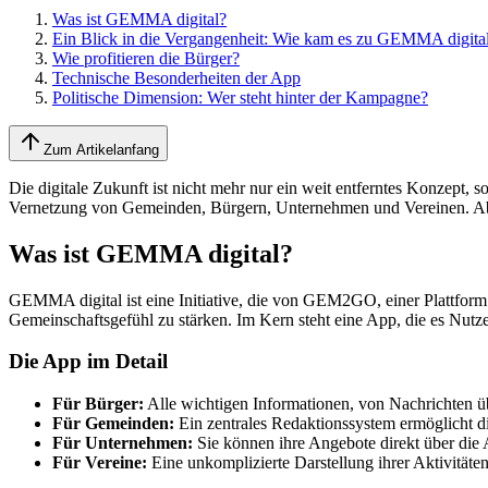
Was ist GEMMA digital?
Ein Blick in die Vergangenheit: Wie kam es zu GEMMA digita
Wie profitieren die Bürger?
Technische Besonderheiten der App
Politische Dimension: Wer steht hinter der Kampagne?
Zum Artikelanfang
Die digitale Zukunft ist nicht mehr nur ein weit entferntes Konzept
Vernetzung von Gemeinden, Bürgern, Unternehmen und Vereinen. Aber w
Was ist GEMMA digital?
GEMMA digital ist eine Initiative, die von GEM2GO, einer Plattform 
Gemeinschaftsgefühl zu stärken. Im Kern steht eine App, die es Nutze
Die App im Detail
Für Bürger:
Alle wichtigen Informationen, von Nachrichten üb
Für Gemeinden:
Ein zentrales Redaktionssystem ermöglicht die
Für Unternehmen:
Sie können ihre Angebote direkt über die A
Für Vereine:
Eine unkomplizierte Darstellung ihrer Aktivitäten