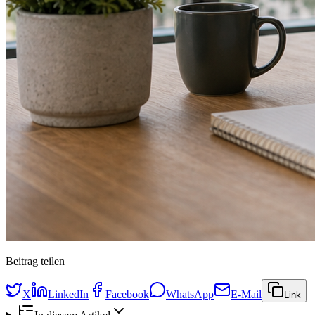
Beitrag teilen
X
LinkedIn
Facebook
WhatsApp
E-Mail
Link