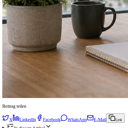
Beitrag teilen
X
LinkedIn
Facebook
WhatsApp
E-Mail
Link