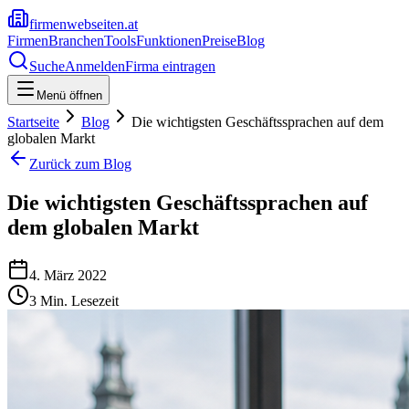
firmenwebseiten.at
Firmen
Branchen
Tools
Funktionen
Preise
Blog
Suche
Anmelden
Firma eintragen
Menü öffnen
Startseite
Blog
Die wichtigsten Geschäftssprachen auf dem
globalen Markt
Zurück zum Blog
Die wichtigsten Geschäftssprachen auf
dem globalen Markt
4. März 2022
3
Min. Lesezeit