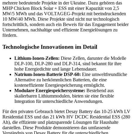
mehrere bedeutende Projekte in der Ukraine. Dazu gehören das
MHP Chicken Block Solar + ESS mit einer Kapazität von 2,5
MW/5 MWh und das VOLTAGEG-Projekt mit beeindruckenden
10 MW/40 MWh. Diese Projekte sind nicht nur technologisch
fortschrittlich, sondern auch ein Beweis für das Engagement beider
Unternehmen, nachhaltige und effiziente Energielösungen zu
fördern.
Technologische Innovationen im Detail
Lithium-Ionen-Zellen:
Diese Zellen, darunter die Modelle
DLP-100, DLP-280 und DLP-314, sind bekannt für ihre
hohe Energiedichte und lange Lebensdauer.
Natrium-Ionen-Batterie DSP-60:
Eine umweltfreundliche
Alternative zu herkömmlichen Batterien, die eine
kosteneffiziente Energiespeicherung ermöglicht.
Modulare Energiespeichersysteme:
Bestehend aus
skalierbaren Lithiummodulen, bieten sie eine flexible
Integration für unterschiedliche Anwendungen.
Für den privaten Gebrauch bietet Desay Battery das 10-25 kWh LV
Residential ESS und das 21 kWh HV DCDC Residential ESS (280
Ah), die effiziente und platzsparende Lösungen für Haushalte
darstellen. Diese Produkte demonstrieren das umfassende
Verständnis von Desay Battery für die unterschiedlichen