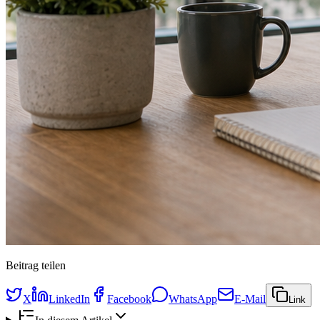
Beitrag teilen
X
LinkedIn
Facebook
WhatsApp
E-Mail
Link