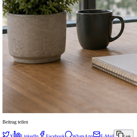
Beitrag teilen
X
LinkedIn
Facebook
WhatsApp
E-Mail
Link