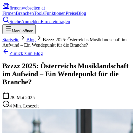
firmenwebseiten.at
Firmen
Branchen
Tools
Funktionen
Preise
Blog
Suche
Anmelden
Firma eintragen
Menü öffnen
Startseite
Blog
Bzzzz 2025: Österreichs Musiklandschaft im
Aufwind – Ein Wendepunkt für die Branche?
Zurück zum Blog
Bzzzz 2025: Österreichs Musiklandschaft
im Aufwind – Ein Wendepunkt für die
Branche?
28. Mai 2025
4
Min. Lesezeit