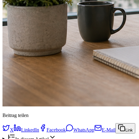
Beitrag teilen
X
LinkedIn
Facebook
WhatsApp
E-Mail
Link