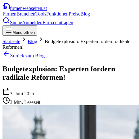
firmenwebseiten.at
Firmen
Branchen
Tools
Funktionen
Preise
Blog
Suche
Anmelden
Firma eintragen
Menü öffnen
Startseite
Blog
Budgetexplosion: Experten fordern radikale
Reformen!
Zurück zum Blog
Budgetexplosion: Experten fordern
radikale Reformen!
3. Juni 2025
3
Min. Lesezeit