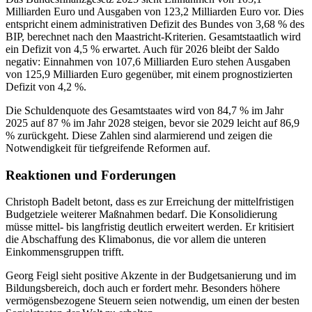
Milliarden Euro und Ausgaben von 123,2 Milliarden Euro vor. Dies
entspricht einem administrativen Defizit des Bundes von 3,68 % des
BIP, berechnet nach den Maastricht-Kriterien. Gesamtstaatlich wird
ein Defizit von 4,5 % erwartet. Auch für 2026 bleibt der Saldo
negativ: Einnahmen von 107,6 Milliarden Euro stehen Ausgaben
von 125,9 Milliarden Euro gegenüber, mit einem prognostizierten
Defizit von 4,2 %.
Die Schuldenquote des Gesamtstaates wird von 84,7 % im Jahr
2025 auf 87 % im Jahr 2028 steigen, bevor sie 2029 leicht auf 86,9
% zurückgeht. Diese Zahlen sind alarmierend und zeigen die
Notwendigkeit für tiefgreifende Reformen auf.
Reaktionen und Forderungen
Christoph Badelt betont, dass es zur Erreichung der mittelfristigen
Budgetziele weiterer Maßnahmen bedarf. Die Konsolidierung
müsse mittel- bis langfristig deutlich erweitert werden. Er kritisiert
die Abschaffung des Klimabonus, die vor allem die unteren
Einkommensgruppen trifft.
Georg Feigl sieht positive Akzente in der Budgetsanierung und im
Bildungsbereich, doch auch er fordert mehr. Besonders höhere
vermögensbezogene Steuern seien notwendig, um einen der besten