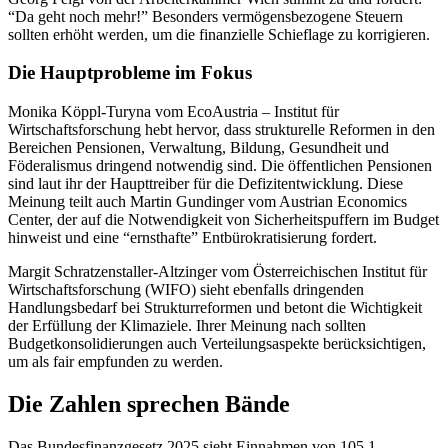
“Da geht noch mehr!” Besonders vermögensbezogene Steuern
sollten erhöht werden, um die finanzielle Schieflage zu korrigieren.
Die Hauptprobleme im Fokus
Monika Köppl-Turyna vom EcoAustria – Institut für
Wirtschaftsforschung hebt hervor, dass strukturelle Reformen in den
Bereichen Pensionen, Verwaltung, Bildung, Gesundheit und
Föderalismus dringend notwendig sind. Die öffentlichen Pensionen
sind laut ihr der Haupttreiber für die Defizitentwicklung. Diese
Meinung teilt auch Martin Gundinger vom Austrian Economics
Center, der auf die Notwendigkeit von Sicherheitspuffern im Budget
hinweist und eine “ernsthafte” Entbürokratisierung fordert.
Margit Schratzenstaller-Altzinger vom Österreichischen Institut für
Wirtschaftsforschung (WIFO) sieht ebenfalls dringenden
Handlungsbedarf bei Strukturreformen und betont die Wichtigkeit
der Erfüllung der Klimaziele. Ihrer Meinung nach sollten
Budgetkonsolidierungen auch Verteilungsaspekte berücksichtigen,
um als fair empfunden zu werden.
Die Zahlen sprechen Bände
Das Bundesfinanzgesetz 2025 sieht Einnahmen von 105,1