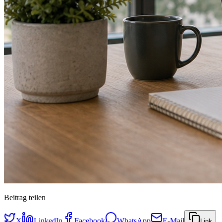
Beitrag teilen
X
LinkedIn
Facebook
WhatsApp
E-Mail
Link