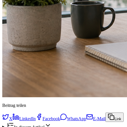
Beitrag teilen
X
LinkedIn
Facebook
WhatsApp
E-Mail
Link