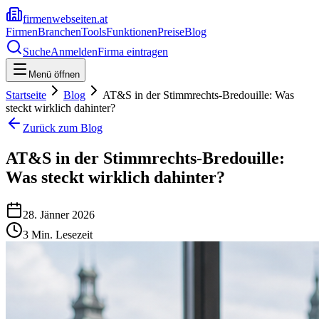
firmenwebseiten.at
Firmen
Branchen
Tools
Funktionen
Preise
Blog
Suche
Anmelden
Firma eintragen
Menü öffnen
Startseite
Blog
AT&S in der Stimmrechts-Bredouille: Was
steckt wirklich dahinter?
Zurück zum Blog
AT&S in der Stimmrechts-Bredouille:
Was steckt wirklich dahinter?
28. Jänner 2026
3
Min. Lesezeit