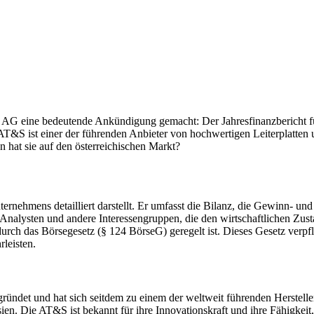
AG eine bedeutende Ankündigung gemacht: Der Jahresfinanzbericht für
T&S ist einer der führenden Anbieter von hochwertigen Leiterplatten 
hat sie auf den österreichischen Markt?
nternehmens detailliert darstellt. Er umfasst die Bilanz, die Gewinn- 
für Analysten und andere Interessengruppen, die den wirtschaftlichen Z
h durch das Börsegesetz (§ 124 BörseG) geregelt ist. Dieses Gesetz verpf
leisten.
et und hat sich seitdem zu einem der weltweit führenden Hersteller i
ien. Die AT&S ist bekannt für ihre Innovationskraft und ihre Fähigkeit