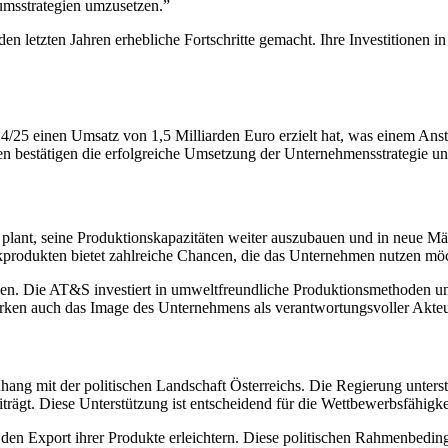
tumsstrategien umzusetzen.”
den letzten Jahren erhebliche Fortschritte gemacht. Ihre Investitionen
24/25 einen Umsatz von 1,5 Milliarden Euro erzielt hat, was einem An
n bestätigen die erfolgreiche Umsetzung der Unternehmensstrategie u
lant, seine Produktionskapazitäten weiter auszubauen und in neue Mä
kprodukten bietet zahlreiche Chancen, die das Unternehmen nutzen mö
ien. Die AT&S investiert in umweltfreundliche Produktionsmethoden un
ärken auch das Image des Unternehmens als verantwortungsvoller Akteu
ang mit der politischen Landschaft Österreichs. Die Regierung unte
trägt. Diese Unterstützung ist entscheidend für die Wettbewerbsfähigk
den Export ihrer Produkte erleichtern. Diese politischen Rahmenbedin