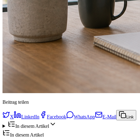
Beitrag teilen
X
LinkedIn
Facebook
WhatsApp
E-Mail
Link
In diesem Artikel
In diesem Artikel