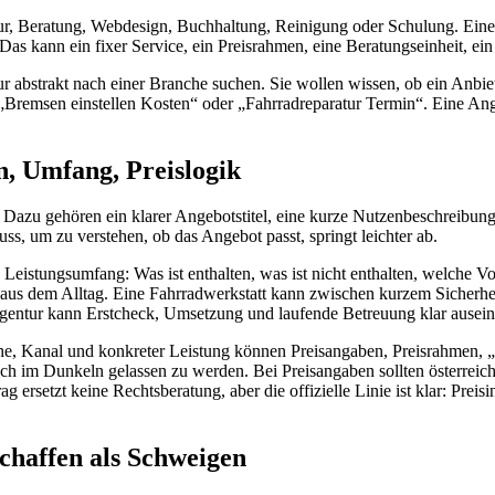
tur, Beratung, Webdesign, Buchhaltung, Reinigung oder Schulung. Eine 
as kann ein fixer Service, ein Preisrahmen, eine Beratungseinheit, ein 
 abstrakt nach einer Branche suchen. Sie wollen wissen, ob ein Anbiet
„Bremsen einstellen Kosten“ oder „Fahrradreparatur Termin“. Eine Ange
n, Umfang, Preislogik
. Dazu gehören ein klarer Angebotstitel, eine kurze Nutzenbeschreibung
ss, um zu verstehen, ob das Angebot passt, springt leichter ab.
Leistungsumfang: Was ist enthalten, was ist nicht enthalten, welche V
le aus dem Alltag. Eine Fahrradwerkstatt kann zwischen kurzem Sicherh
Agentur kann Erstcheck, Umsetzung und laufende Betreuung klar ausein
he, Kanal und konkreter Leistung können Preisangaben, Preisrahmen, „a
lich im Dunkeln gelassen zu werden. Bei Preisangaben sollten österrei
g ersetzt keine Rechtsberatung, aber die offizielle Linie ist klar: Preis
haffen als Schweigen