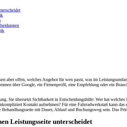
nterscheidet
ik
n
scheidungen
gik
en aber offen, welches Angebot für wen passt, was im Leistungsumfang 
mmen über Google, ein Firmenprofil, eine Empfehlung oder ein Branche
ung. Sie übersetzt Sichtbarkeit in Entscheidungshilfe: Wer hat welches 
nkompliziert Kontakt aufnehmen? Für eine Fahrradwerkstatt kann das ei
e Behandlungsseite mit Dauer, Ablauf und Buchungsweg sein. Das Prinzi
nen Leistungsseite unterscheidet