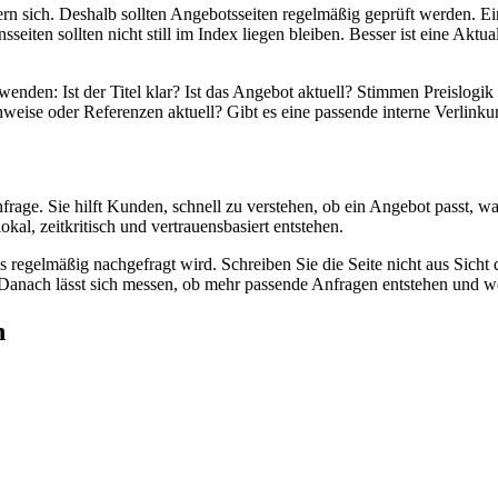
dern sich. Deshalb sollten Angebotsseiten regelmäßig geprüft werden. 
iten sollten nicht still im Index liegen bleiben. Besser ist eine Aktual
rwenden: Ist der Titel klar? Ist das Angebot aktuell? Stimmen Preislo
eise oder Referenzen aktuell? Gibt es eine passende interne Verlink
rage. Sie hilft Kunden, schnell zu verstehen, ob ein Angebot passt, wa
kal, zeitkritisch und vertrauensbasiert entstehen.
das regelmäßig nachgefragt wird. Schreiben Sie die Seite nicht aus Sic
Danach lässt sich messen, ob mehr passende Anfragen entstehen und w
n