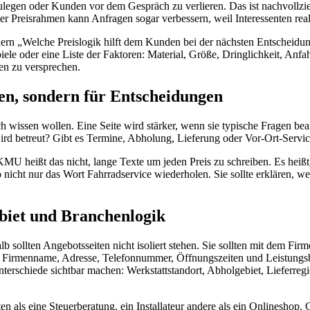
zulegen oder Kunden vor dem Gespräch zu verlieren. Das ist nachvollzie
ter Preisrahmen kann Anfragen sogar verbessern, weil Interessenten re
ndern „Welche Preislogik hilft dem Kunden bei der nächsten Entscheidu
iele oder eine Liste der Faktoren: Material, Größe, Dringlichkeit, Anf
ien zu versprechen.
ben, sondern für Entscheidungen
 wissen wollen. Eine Seite wird stärker, wenn sie typische Fragen bea
d betreut? Gibt es Termine, Abholung, Lieferung oder Vor-Ort-Servic
r KMU heißt das nicht, lange Texte um jeden Preis zu schreiben. Es heiß
so nicht nur das Wort Fahrradservice wiederholen. Sie sollte erklären, 
biet und Branchenlogik
 sollten Angebotsseiten nicht isoliert stehen. Sie sollten mit dem Fir
menname, Adresse, Telefonnummer, Öffnungszeiten und Leistungsbezei
Unterschiede sichtbar machen: Werkstattstandort, Abholgebiet, Lieferr
 als eine Steuerberatung, ein Installateur andere als ein Onlineshop. 