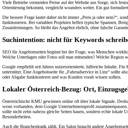
Viele Betriebe vermeiden Preise auf der Website aus Sorge, sich fest
Orientierung bekommt, vergleicht woanders weiter. Ein gut formulier
Die bessere Frage lautet daher nicht immer „Preis ja oder nein?“, so
funktionieren. Bei variablen Projekten helfen typische Spannen, Beisp
Zusatzleistungen. So bleibt das Angebot ehrlich, ohne falsche Garant
Suchintention: nicht für Keywords schrei
SEO für Angebotsseiten beginnt bei der Frage, was Menschen wirklich
Welche Unterlagen oder Fotos soll man mitsenden? Welche Region wir
Google empfiehlt seit Jahren nutzerorientierte, hilfreiche Inhalte. Fü
unterstützt. Eine Angebotsseite für „Fahrradservice in Linz“ sollte al
oder Abgabe funktionieren und was Kunden vorab wissen sollten.
Lokaler Österreich-Bezug: Ort, Einzugsge
Österreichische KMU gewinnen online oft über lokale Signale. Deshalb
wenn vorhanden, dem Google Unternehmensprofil zusammenpassen. Fir
sollte nicht zehn nahezu gleiche Seiten bauen, sondern echte lokale 
Besonderheiten.
Auch die Branchenlogik zählt. Ein Salon braucht andere Angebotsseiten