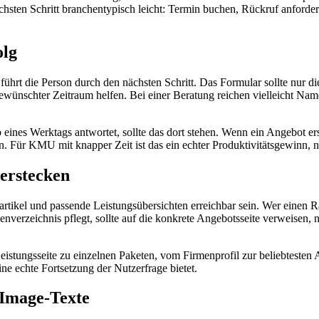
ten Schritt branchentypisch leicht: Termin buchen, Rückruf anfordern
olg
führt die Person durch den nächsten Schritt. Das Formular sollte nur di
ewünschter Zeitraum helfen. Bei einer Beratung reichen vielleicht N
nes Werktags antwortet, sollte das dort stehen. Wenn ein Angebot erst
. Für KMU mit knapper Zeit ist das ein echter Produktivitätsgewinn, 
verstecken
gartikel und passende Leistungsübersichten erreichbar sein. Wer einen 
verzeichnis pflegt, sollte auf die konkrete Angebotsseite verweisen, ni
Leistungsseite zu einzelnen Paketen, vom Firmenprofil zur beliebteste
e echte Fortsetzung der Nutzerfrage bietet.
s Image-Texte