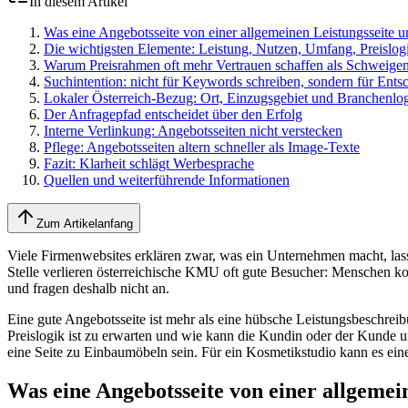
In diesem Artikel
Was eine Angebotsseite von einer allgemeinen Leistungsseite u
Die wichtigsten Elemente: Leistung, Nutzen, Umfang, Preislog
Warum Preisrahmen oft mehr Vertrauen schaffen als Schweige
Suchintention: nicht für Keywords schreiben, sondern für Ent
Lokaler Österreich-Bezug: Ort, Einzugsgebiet und Branchenlo
Der Anfragepfad entscheidet über den Erfolg
Interne Verlinkung: Angebotsseiten nicht verstecken
Pflege: Angebotsseiten altern schneller als Image-Texte
Fazit: Klarheit schlägt Werbesprache
Quellen und weiterführende Informationen
Zum Artikelanfang
Viele Firmenwebsites erklären zwar, was ein Unternehmen macht, lass
Stelle verlieren österreichische KMU oft gute Besucher: Menschen ko
und fragen deshalb nicht an.
Eine gute Angebotsseite ist mehr als eine hübsche Leistungsbeschreib
Preislogik ist zu erwarten und wie kann die Kundin oder der Kunde u
eine Seite zu Einbaumöbeln sein. Für ein Kosmetikstudio kann es ein
Was eine Angebotsseite von einer allgemei