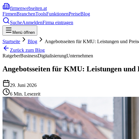
firmenwebseiten.at
Firmen
Branchen
Tools
Funktionen
Preise
Blog
Suche
Anmelden
Firma eintragen
Menü öffnen
Startseite
Blog
Angebotsseiten für KMU: Leistungen und Preise
Zurück zum Blog
Ratgeber
Business
Digitalisierung
Unternehmen
Angebotsseiten für KMU: Leistungen und P
29. Juni 2026
6
Min. Lesezeit