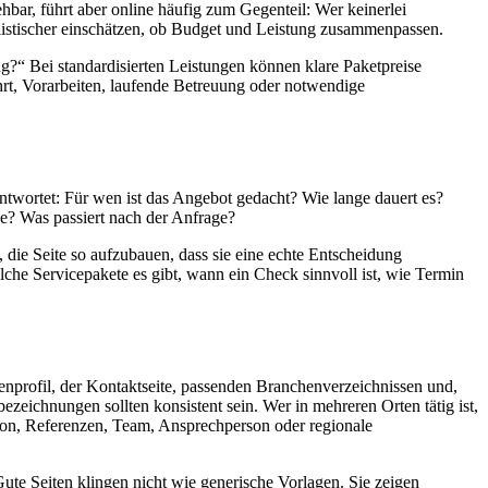
hbar, führt aber online häufig zum Gegenteil: Wer keinerlei
alistischer einschätzen, ob Budget und Leistung zusammenpassen.
ng?“ Bei standardisierten Leistungen können klare Paketpreise
ahrt, Vorarbeiten, laufende Betreuung oder notwendige
ntwortet: Für wen ist das Angebot gedacht? Wie lange dauert es?
e? Was passiert nach der Anfrage?
t, die Seite so aufzubauen, dass sie eine echte Entscheidung
welche Servicepakete es gibt, wann ein Check sinnvoll ist, wie Termin
menprofil, der Kontaktseite, passenden Branchenverzeichnissen und,
chnungen sollten konsistent sein. Wer in mehreren Orten tätig ist,
egion, Referenzen, Team, Ansprechperson oder regionale
Gute Seiten klingen nicht wie generische Vorlagen. Sie zeigen